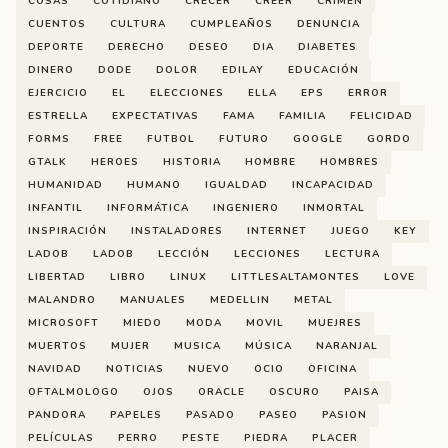
COSAS
COTIDIANO
CRECER
CREER
CRIMEN
CUENTOS
CULTURA
CUMPLEAÑOS
DENUNCIA
DEPORTE
DERECHO
DESEO
DIA
DIABETES
DINERO
DODE
DOLOR
EDILAY
EDUCACIÓN
EJERCICIO
EL
ELECCIONES
ELLA
EPS
ERROR
ESTRELLA
EXPECTATIVAS
FAMA
FAMILIA
FELICIDAD
FORMS
FREE
FUTBOL
FUTURO
GOOGLE
GORDO
GTALK
HEROES
HISTORIA
HOMBRE
HOMBRES
HUMANIDAD
HUMANO
IGUALDAD
INCAPACIDAD
INFANTIL
INFORMÁTICA
INGENIERO
INMORTAL
INSPIRACIÓN
INSTALADORES
INTERNET
JUEGO
KEY
LADOB
LADOB
LECCIÓN
LECCIONES
LECTURA
LIBERTAD
LIBRO
LINUX
LITTLESALTAMONTES
LOVE
MALANDRO
MANUALES
MEDELLIN
METAL
MICROSOFT
MIEDO
MODA
MOVIL
MUEJRES
MUERTOS
MUJER
MUSICA
MÚSICA
NARANJAL
NAVIDAD
NOTICIAS
NUEVO
OCIO
OFICINA
OFTALMOLOGO
OJOS
ORACLE
OSCURO
PAISA
PANDORA
PAPELES
PASADO
PASEO
PASION
PELÍCULAS
PERRO
PESTE
PIEDRA
PLACER