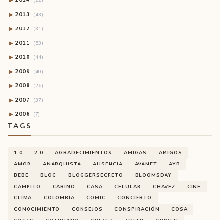
2014
▶
(22)
2013
▶
(43)
2012
▶
(31)
2011
▶
(53)
2010
▶
(44)
2009
▶
(40)
2008
▶
(26)
2007
▶
(37)
2006
▶
(7)
TAGS
1.0
2.0
AGRADECIMIENTOS
AMIGAS
AMIGOS
AMOR
ANARQUISTA
AUSENCIA
AVANET
AYB
BEBE
BLOG
BLOGGERSECRETO
BLOOMSDAY
CAMPITO
CARIÑO
CASA
CELULAR
CHAVEZ
CINE
CLIMA
COLOMBIA
COMIC
CONCIERTO
CONOCIMIENTO
CONSEJOS
CONSPIRACIÓN
COSA