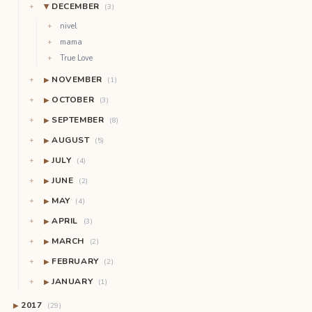
DECEMBER
(3)
▶
nivel
mama
True Love
NOVEMBER
▶
(1)
OCTOBER
▶
(3)
SEPTEMBER
▶
(8)
AUGUST
▶
(5)
JULY
▶
(4)
JUNE
▶
(2)
MAY
▶
(4)
APRIL
▶
(3)
MARCH
▶
(2)
FEBRUARY
▶
(2)
JANUARY
▶
(1)
2017
▶
(29)