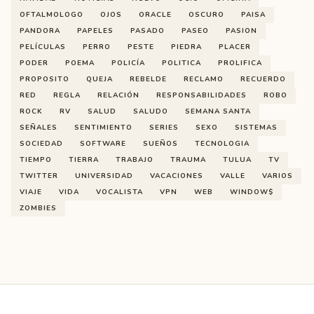
OFTALMOLOGO
OJOS
ORACLE
OSCURO
PAISA
PANDORA
PAPELES
PASADO
PASEO
PASION
PELÍCULAS
PERRO
PESTE
PIEDRA
PLACER
PODER
POEMA
POLICÍA
POLITICA
PROLIFICA
PROPOSITO
QUEJA
REBELDE
RECLAMO
RECUERDO
RED
REGLA
RELACIÓN
RESPONSABILIDADES
ROBO
ROCK
RV
SALUD
SALUDO
SEMANA SANTA
SEÑALES
SENTIMIENTO
SERIES
SEXO
SISTEMAS
SOCIEDAD
SOFTWARE
SUEÑOS
TECNOLOGIA
TIEMPO
TIERRA
TRABAJO
TRAUMA
TULUA
TV
TWITTER
UNIVERSIDAD
VACACIONES
VALLE
VARIOS
VIAJE
VIDA
VOCALISTA
VPN
WEB
WINDOW$
ZOMBIES