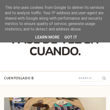
This site uses cookies from Google to deliver its services
and to analyze traffic. Your IP address and user-agent are
shared with Google along with performance and security
DEJO QUE ESTO
metrics to ensure quality of service, generate usage
statistics, and to detect and address abuse.
PASE DE VEZ EN
LEARN MORE
GOT IT
CUANDO.
CUENTOS
LADO B