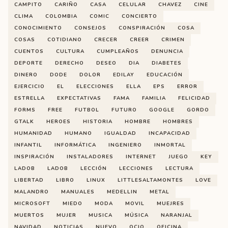
CAMPITO
CARIÑO
CASA
CELULAR
CHAVEZ
CINE
CLIMA
COLOMBIA
COMIC
CONCIERTO
CONOCIMIENTO
CONSEJOS
CONSPIRACIÓN
COSA
COSAS
COTIDIANO
CRECER
CREER
CRIMEN
CUENTOS
CULTURA
CUMPLEAÑOS
DENUNCIA
DEPORTE
DERECHO
DESEO
DIA
DIABETES
DINERO
DODE
DOLOR
EDILAY
EDUCACIÓN
EJERCICIO
EL
ELECCIONES
ELLA
EPS
ERROR
ESTRELLA
EXPECTATIVAS
FAMA
FAMILIA
FELICIDAD
FORMS
FREE
FUTBOL
FUTURO
GOOGLE
GORDO
GTALK
HEROES
HISTORIA
HOMBRE
HOMBRES
HUMANIDAD
HUMANO
IGUALDAD
INCAPACIDAD
INFANTIL
INFORMÁTICA
INGENIERO
INMORTAL
INSPIRACIÓN
INSTALADORES
INTERNET
JUEGO
KEY
LADOB
LADOB
LECCIÓN
LECCIONES
LECTURA
LIBERTAD
LIBRO
LINUX
LITTLESALTAMONTES
LOVE
MALANDRO
MANUALES
MEDELLIN
METAL
MICROSOFT
MIEDO
MODA
MOVIL
MUEJRES
MUERTOS
MUJER
MUSICA
MÚSICA
NARANJAL
NAVIDAD
NOTICIAS
NUEVO
OCIO
OFICINA