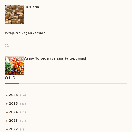
Fruslería
Wrap-No vegan version
11
Wrap-No vegan version (+ toppings)
OLD
2026
▶
(14)
2025
▶
(43)
2024
▶
(50)
2023
▶
(14)
2022
▶
(6)