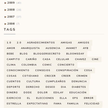
2009
▶
(40)
2008
▶
(26)
2007
▶
(37)
2006
▶
(7)
TAGS
1.0
2.0
AGRADECIMIENTOS
AMIGAS
AMIGOS
AMOR
ANARQUISTA
AUSENCIA
AVANET
AYB
BEBE
BLOG
BLOGGERSECRETO
BLOOMSDAY
CAMPITO
CARIÑO
CASA
CELULAR
CHAVEZ
CINE
CLIMA
COLOMBIA
COMIC
CONCIERTO
CONOCIMIENTO
CONSEJOS
CONSPIRACIÓN
COSA
COSAS
COTIDIANO
CRECER
CREER
CRIMEN
CUENTOS
CULTURA
CUMPLEAÑOS
DENUNCIA
DEPORTE
DERECHO
DESEO
DIA
DIABETES
DINERO
DODE
DOLOR
EDILAY
EDUCACIÓN
EJERCICIO
EL
ELECCIONES
ELLA
EPS
ERROR
ESTRELLA
EXPECTATIVAS
FAMA
FAMILIA
FELICIDAD