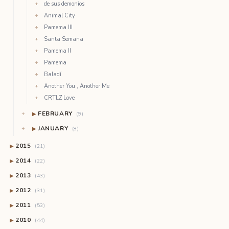
de sus demonios
Animal City
Pamema III
Santa Semana
Pamema II
Pamema
Baladí
Another You , Another Me
CRTLZ Love
FEBRUARY
▶
(9)
JANUARY
▶
(8)
2015
▶
(21)
2014
▶
(22)
2013
▶
(43)
2012
▶
(31)
2011
▶
(53)
2010
▶
(44)