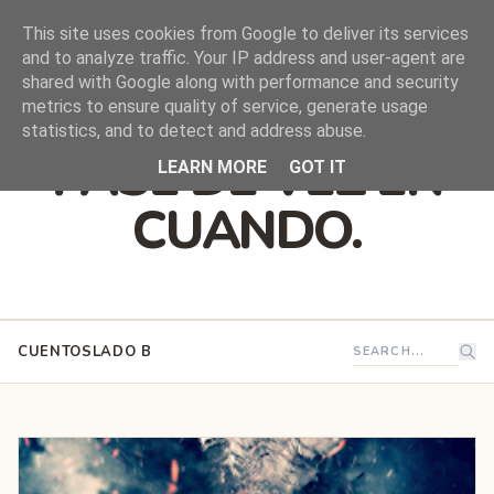
This site uses cookies from Google to deliver its services
and to analyze traffic. Your IP address and user-agent are
shared with Google along with performance and security
DEJO QUE ESTO
metrics to ensure quality of service, generate usage
statistics, and to detect and address abuse.
PASE DE VEZ EN
LEARN MORE
GOT IT
CUANDO.
CUENTOS
LADO B