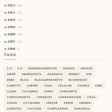
2012
▶
(31)
2011
▶
(53)
2010
▶
(44)
2009
▶
(40)
2008
▶
(26)
2007
▶
(37)
2006
▶
(7)
TAGS
1.0
2.0
AGRADECIMIENTOS
AMIGAS
AMIGOS
AMOR
ANARQUISTA
AUSENCIA
AVANET
AYB
BEBE
BLOG
BLOGGERSECRETO
BLOOMSDAY
CAMPITO
CARIÑO
CASA
CELULAR
CHAVEZ
CINE
CLIMA
COLOMBIA
COMIC
CONCIERTO
CONOCIMIENTO
CONSEJOS
CONSPIRACIÓN
COSA
COSAS
COTIDIANO
CRECER
CREER
CRIMEN
CUENTOS
CULTURA
CUMPLEAÑOS
DENUNCIA