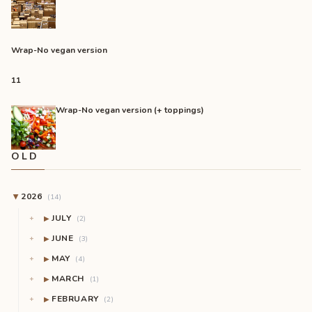
Wrap-No vegan version
11
Wrap-No vegan version (+ toppings)
OLD
2026
(14)
▶
JULY
▶
(2)
JUNE
▶
(3)
MAY
▶
(4)
MARCH
▶
(1)
FEBRUARY
▶
(2)