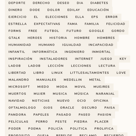
DEPORTE
DERECHO
DESEO
DIA
DIABETES
DINERO
DODE
DOLOR
EDILAY
EDUCACIÓN
EJERCICIO
EL
ELECCIONES
ELLA
EPS
ERROR
ESTRELLA
EXPECTATIVAS
FAMA
FAMILIA
FELICIDAD
FORMS
FREE
FUTBOL
FUTURO
GOOGLE
GORDO
GTALK
HEROES
HISTORIA
HOMBRE
HOMBRES
HUMANIDAD
HUMANO
IGUALDAD
INCAPACIDAD
INFANTIL
INFORMÁTICA
INGENIERO
INMORTAL
INSPIRACIÓN
INSTALADORES
INTERNET
JUEGO
KEY
LADOB
LADOB
LECCIÓN
LECCIONES
LECTURA
LIBERTAD
LIBRO
LINUX
LITTLESALTAMONTES
LOVE
MALANDRO
MANUALES
MEDELLIN
METAL
MICROSOFT
MIEDO
MODA
MOVIL
MUEJRES
MUERTOS
MUJER
MUSICA
MÚSICA
NARANJAL
NAVIDAD
NOTICIAS
NUEVO
OCIO
OFICINA
OFTALMOLOGO
OJOS
ORACLE
OSCURO
PAISA
PANDORA
PAPELES
PASADO
PASEO
PASION
PELÍCULAS
PERRO
PESTE
PIEDRA
PLACER
PODER
POEMA
POLICÍA
POLITICA
PROLIFICA
PROPOSITO
QUEJA
REBELDE
RECLAMO
RECUERDO