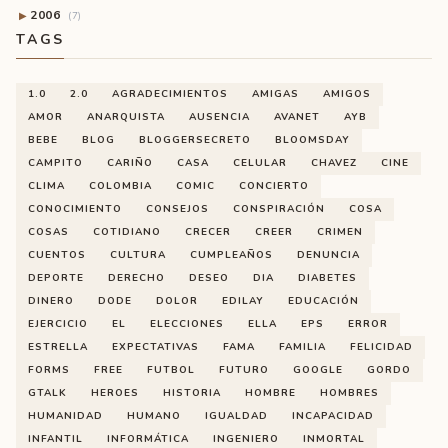
2006
▶
(7)
TAGS
1.0
2.0
AGRADECIMIENTOS
AMIGAS
AMIGOS
AMOR
ANARQUISTA
AUSENCIA
AVANET
AYB
BEBE
BLOG
BLOGGERSECRETO
BLOOMSDAY
CAMPITO
CARIÑO
CASA
CELULAR
CHAVEZ
CINE
CLIMA
COLOMBIA
COMIC
CONCIERTO
CONOCIMIENTO
CONSEJOS
CONSPIRACIÓN
COSA
COSAS
COTIDIANO
CRECER
CREER
CRIMEN
CUENTOS
CULTURA
CUMPLEAÑOS
DENUNCIA
DEPORTE
DERECHO
DESEO
DIA
DIABETES
DINERO
DODE
DOLOR
EDILAY
EDUCACIÓN
EJERCICIO
EL
ELECCIONES
ELLA
EPS
ERROR
ESTRELLA
EXPECTATIVAS
FAMA
FAMILIA
FELICIDAD
FORMS
FREE
FUTBOL
FUTURO
GOOGLE
GORDO
GTALK
HEROES
HISTORIA
HOMBRE
HOMBRES
HUMANIDAD
HUMANO
IGUALDAD
INCAPACIDAD
INFANTIL
INFORMÁTICA
INGENIERO
INMORTAL