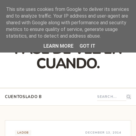
This site uses cookies from Google to deliver its services
and to analyze traffic. Your IP address and user-agent are
shared with Google along with performance and security
DEJO QUE ESTO
metrics to ensure quality of service, generate usage
statistics, and to detect and address abuse.
PASE DE VEZ EN
LEARN MORE
GOT IT
CUANDO.
CUENTOS
LADO B
DECEMBER 13, 2014
LADOB