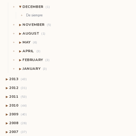
DECEMBER
(1)
▶
De siempre
NOVEMBER
▶
(5)
AUGUST
▶
(1)
MAY
▶
(6)
APRIL
▶
(3)
FEBRUARY
▶
(3)
JANUARY
▶
(3)
2013
▶
(43)
2012
▶
(31)
2011
▶
(53)
2010
▶
(44)
2009
▶
(40)
2008
▶
(26)
2007
▶
(37)