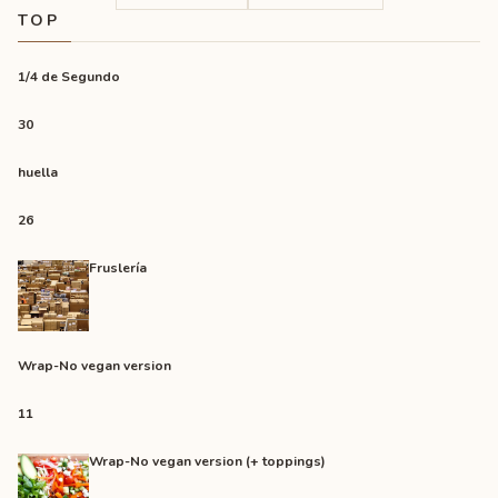
TOP
1/4 de Segundo
30
huella
26
Fruslería
Wrap-No vegan version
11
Wrap-No vegan version (+ toppings)