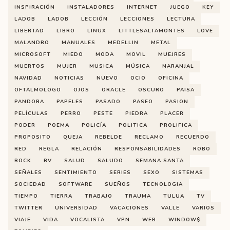
INSPIRACIÓN
INSTALADORES
INTERNET
JUEGO
KEY
LADOB
LADOB
LECCIÓN
LECCIONES
LECTURA
LIBERTAD
LIBRO
LINUX
LITTLESALTAMONTES
LOVE
MALANDRO
MANUALES
MEDELLIN
METAL
MICROSOFT
MIEDO
MODA
MOVIL
MUEJRES
MUERTOS
MUJER
MUSICA
MÚSICA
NARANJAL
NAVIDAD
NOTICIAS
NUEVO
OCIO
OFICINA
OFTALMOLOGO
OJOS
ORACLE
OSCURO
PAISA
PANDORA
PAPELES
PASADO
PASEO
PASION
PELÍCULAS
PERRO
PESTE
PIEDRA
PLACER
PODER
POEMA
POLICÍA
POLITICA
PROLIFICA
PROPOSITO
QUEJA
REBELDE
RECLAMO
RECUERDO
RED
REGLA
RELACIÓN
RESPONSABILIDADES
ROBO
ROCK
RV
SALUD
SALUDO
SEMANA SANTA
SEÑALES
SENTIMIENTO
SERIES
SEXO
SISTEMAS
SOCIEDAD
SOFTWARE
SUEÑOS
TECNOLOGIA
TIEMPO
TIERRA
TRABAJO
TRAUMA
TULUA
TV
TWITTER
UNIVERSIDAD
VACACIONES
VALLE
VARIOS
VIAJE
VIDA
VOCALISTA
VPN
WEB
WINDOW$