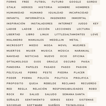
FORMS
FREE
FUTBOL
FUTURO
GOOGLE
GORDO
GTALK
HEROES
HISTORIA
HOMBRE
HOMBRES
HUMANIDAD
HUMANO
IGUALDAD
INCAPACIDAD
INFANTIL
INFORMÁTICA
INGENIERO
INMORTAL
INSPIRACIÓN
INSTALADORES
INTERNET
JUEGO
KEY
LADOB
LADOB
LECCIÓN
LECCIONES
LECTURA
LIBERTAD
LIBRO
LINUX
LITTLESALTAMONTES
LOVE
MALANDRO
MANUALES
MEDELLIN
METAL
MICROSOFT
MIEDO
MODA
MOVIL
MUEJRES
MUERTOS
MUJER
MUSICA
MÚSICA
NARANJAL
NAVIDAD
NOTICIAS
NUEVO
OCIO
OFICINA
OFTALMOLOGO
OJOS
ORACLE
OSCURO
PAISA
PANDORA
PAPELES
PASADO
PASEO
PASION
PELÍCULAS
PERRO
PESTE
PIEDRA
PLACER
PODER
POEMA
POLICÍA
POLITICA
PROLIFICA
PROPOSITO
QUEJA
REBELDE
RECLAMO
RECUERDO
RED
REGLA
RELACIÓN
RESPONSABILIDADES
ROBO
ROCK
RV
SALUD
SALUDO
SEMANA SANTA
SEÑALES
SENTIMIENTO
SERIES
SEXO
SISTEMAS
SOCIEDAD
SOFTWARE
SUEÑOS
TECNOLOGIA