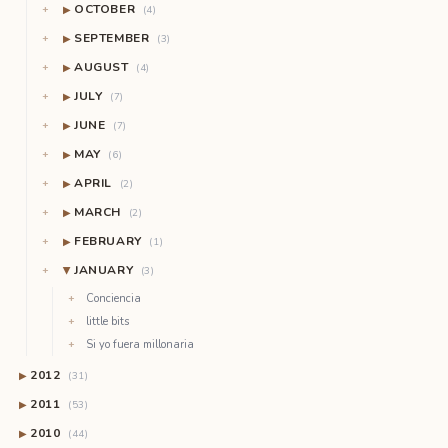
OCTOBER
▶
(4)
SEPTEMBER
▶
(3)
AUGUST
▶
(4)
JULY
▶
(7)
JUNE
▶
(7)
MAY
▶
(6)
APRIL
▶
(2)
MARCH
▶
(2)
FEBRUARY
▶
(1)
JANUARY
(3)
▶
Conciencia
little bits
Si yo fuera millonaria
2012
▶
(31)
2011
▶
(53)
2010
▶
(44)