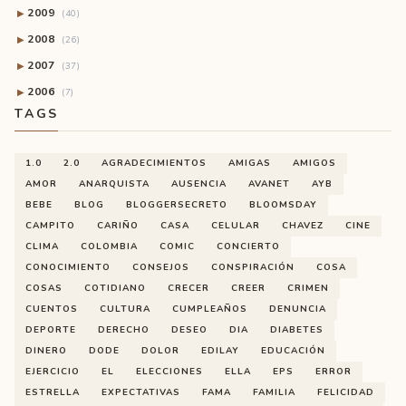
2009
▶
(40)
2008
▶
(26)
2007
▶
(37)
2006
▶
(7)
TAGS
1.0
2.0
AGRADECIMIENTOS
AMIGAS
AMIGOS
AMOR
ANARQUISTA
AUSENCIA
AVANET
AYB
BEBE
BLOG
BLOGGERSECRETO
BLOOMSDAY
CAMPITO
CARIÑO
CASA
CELULAR
CHAVEZ
CINE
CLIMA
COLOMBIA
COMIC
CONCIERTO
CONOCIMIENTO
CONSEJOS
CONSPIRACIÓN
COSA
COSAS
COTIDIANO
CRECER
CREER
CRIMEN
CUENTOS
CULTURA
CUMPLEAÑOS
DENUNCIA
DEPORTE
DERECHO
DESEO
DIA
DIABETES
DINERO
DODE
DOLOR
EDILAY
EDUCACIÓN
EJERCICIO
EL
ELECCIONES
ELLA
EPS
ERROR
ESTRELLA
EXPECTATIVAS
FAMA
FAMILIA
FELICIDAD