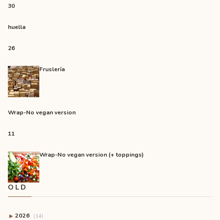
30
huella
26
Fruslería
Wrap-No vegan version
11
Wrap-No vegan version (+ toppings)
OLD
2026
▶
(14)