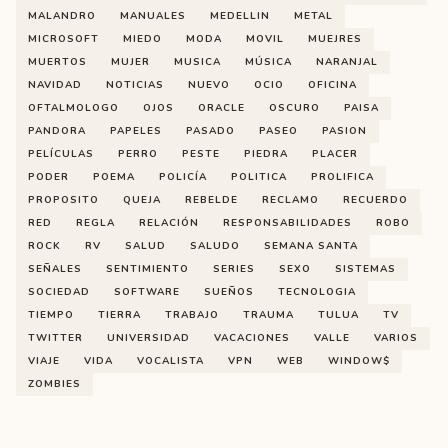
MALANDRO
MANUALES
MEDELLIN
METAL
MICROSOFT
MIEDO
MODA
MOVIL
MUEJRES
MUERTOS
MUJER
MUSICA
MÚSICA
NARANJAL
NAVIDAD
NOTICIAS
NUEVO
OCIO
OFICINA
OFTALMOLOGO
OJOS
ORACLE
OSCURO
PAISA
PANDORA
PAPELES
PASADO
PASEO
PASION
PELÍCULAS
PERRO
PESTE
PIEDRA
PLACER
PODER
POEMA
POLICÍA
POLITICA
PROLIFICA
PROPOSITO
QUEJA
REBELDE
RECLAMO
RECUERDO
RED
REGLA
RELACIÓN
RESPONSABILIDADES
ROBO
ROCK
RV
SALUD
SALUDO
SEMANA SANTA
SEÑALES
SENTIMIENTO
SERIES
SEXO
SISTEMAS
SOCIEDAD
SOFTWARE
SUEÑOS
TECNOLOGIA
TIEMPO
TIERRA
TRABAJO
TRAUMA
TULUA
TV
TWITTER
UNIVERSIDAD
VACACIONES
VALLE
VARIOS
VIAJE
VIDA
VOCALISTA
VPN
WEB
WINDOW$
ZOMBIES