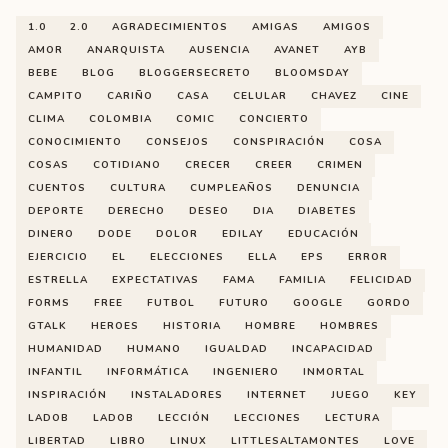
1.0
2.0
AGRADECIMIENTOS
AMIGAS
AMIGOS
AMOR
ANARQUISTA
AUSENCIA
AVANET
AYB
BEBE
BLOG
BLOGGERSECRETO
BLOOMSDAY
CAMPITO
CARIÑO
CASA
CELULAR
CHAVEZ
CINE
CLIMA
COLOMBIA
COMIC
CONCIERTO
CONOCIMIENTO
CONSEJOS
CONSPIRACIÓN
COSA
COSAS
COTIDIANO
CRECER
CREER
CRIMEN
CUENTOS
CULTURA
CUMPLEAÑOS
DENUNCIA
DEPORTE
DERECHO
DESEO
DIA
DIABETES
DINERO
DODE
DOLOR
EDILAY
EDUCACIÓN
EJERCICIO
EL
ELECCIONES
ELLA
EPS
ERROR
ESTRELLA
EXPECTATIVAS
FAMA
FAMILIA
FELICIDAD
FORMS
FREE
FUTBOL
FUTURO
GOOGLE
GORDO
GTALK
HEROES
HISTORIA
HOMBRE
HOMBRES
HUMANIDAD
HUMANO
IGUALDAD
INCAPACIDAD
INFANTIL
INFORMÁTICA
INGENIERO
INMORTAL
INSPIRACIÓN
INSTALADORES
INTERNET
JUEGO
KEY
LADOB
LADOB
LECCIÓN
LECCIONES
LECTURA
LIBERTAD
LIBRO
LINUX
LITTLESALTAMONTES
LOVE