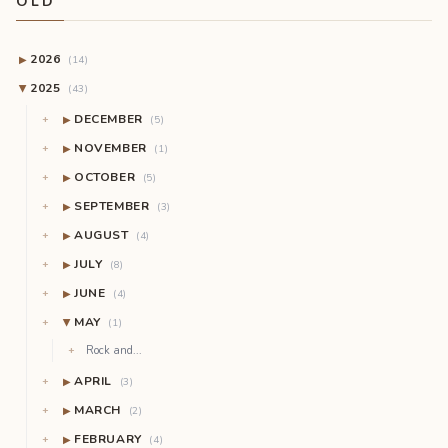
OLD
2026
▶
(14)
2025
(43)
▶
DECEMBER
▶
(5)
NOVEMBER
▶
(1)
OCTOBER
▶
(5)
SEPTEMBER
▶
(3)
AUGUST
▶
(4)
JULY
▶
(8)
JUNE
▶
(4)
MAY
(1)
▶
Rock and...
APRIL
▶
(3)
MARCH
▶
(2)
FEBRUARY
▶
(4)