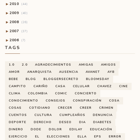
2010
▶
(44)
2009
▶
(40)
2008
▶
(26)
2007
▶
(37)
2006
▶
(7)
TAGS
1.0
2.0
AGRADECIMIENTOS
AMIGAS
AMIGOS
AMOR
ANARQUISTA
AUSENCIA
AVANET
AYB
BEBE
BLOG
BLOGGERSECRETO
BLOOMSDAY
CAMPITO
CARIÑO
CASA
CELULAR
CHAVEZ
CINE
CLIMA
COLOMBIA
COMIC
CONCIERTO
CONOCIMIENTO
CONSEJOS
CONSPIRACIÓN
COSA
COSAS
COTIDIANO
CRECER
CREER
CRIMEN
CUENTOS
CULTURA
CUMPLEAÑOS
DENUNCIA
DEPORTE
DERECHO
DESEO
DIA
DIABETES
DINERO
DODE
DOLOR
EDILAY
EDUCACIÓN
EJERCICIO
EL
ELECCIONES
ELLA
EPS
ERROR