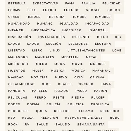
ESTRELLA
EXPECTATIVAS
FAMA
FAMILIA
FELICIDAD
FORMS
FREE
FUTBOL
FUTURO
GOOGLE
GORDO
GTALK
HEROES
HISTORIA
HOMBRE
HOMBRES
HUMANIDAD
HUMANO
IGUALDAD
INCAPACIDAD
INFANTIL
INFORMÁTICA
INGENIERO
INMORTAL
INSPIRACIÓN
INSTALADORES
INTERNET
JUEGO
KEY
LADOB
LADOB
LECCIÓN
LECCIONES
LECTURA
LIBERTAD
LIBRO
LINUX
LITTLESALTAMONTES
LOVE
MALANDRO
MANUALES
MEDELLIN
METAL
MICROSOFT
MIEDO
MODA
MOVIL
MUEJRES
MUERTOS
MUJER
MUSICA
MÚSICA
NARANJAL
NAVIDAD
NOTICIAS
NUEVO
OCIO
OFICINA
OFTALMOLOGO
OJOS
ORACLE
OSCURO
PAISA
PANDORA
PAPELES
PASADO
PASEO
PASION
PELÍCULAS
PERRO
PESTE
PIEDRA
PLACER
PODER
POEMA
POLICÍA
POLITICA
PROLIFICA
PROPOSITO
QUEJA
REBELDE
RECLAMO
RECUERDO
RED
REGLA
RELACIÓN
RESPONSABILIDADES
ROBO
ROCK
RV
SALUD
SALUDO
SEMANA SANTA