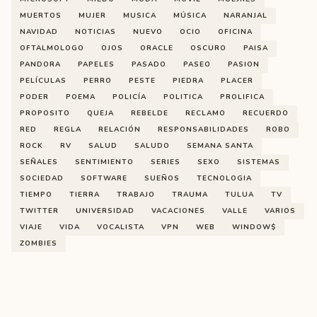
MUERTOS
MUJER
MUSICA
MÚSICA
NARANJAL
NAVIDAD
NOTICIAS
NUEVO
OCIO
OFICINA
OFTALMOLOGO
OJOS
ORACLE
OSCURO
PAISA
PANDORA
PAPELES
PASADO
PASEO
PASION
PELÍCULAS
PERRO
PESTE
PIEDRA
PLACER
PODER
POEMA
POLICÍA
POLITICA
PROLIFICA
PROPOSITO
QUEJA
REBELDE
RECLAMO
RECUERDO
RED
REGLA
RELACIÓN
RESPONSABILIDADES
ROBO
ROCK
RV
SALUD
SALUDO
SEMANA SANTA
SEÑALES
SENTIMIENTO
SERIES
SEXO
SISTEMAS
SOCIEDAD
SOFTWARE
SUEÑOS
TECNOLOGIA
TIEMPO
TIERRA
TRABAJO
TRAUMA
TULUA
TV
TWITTER
UNIVERSIDAD
VACACIONES
VALLE
VARIOS
VIAJE
VIDA
VOCALISTA
VPN
WEB
WINDOW$
ZOMBIES