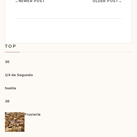
←
NEWER POST
OLDER POST
→
TOP
30
1/4 de Segundo
huella
26
Fruslería