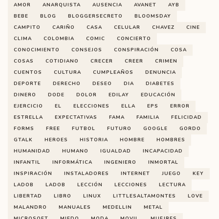
AMOR
ANARQUISTA
AUSENCIA
AVANET
AYB
BEBE
BLOG
BLOGGERSECRETO
BLOOMSDAY
CAMPITO
CARIÑO
CASA
CELULAR
CHAVEZ
CINE
CLIMA
COLOMBIA
COMIC
CONCIERTO
CONOCIMIENTO
CONSEJOS
CONSPIRACIÓN
COSA
COSAS
COTIDIANO
CRECER
CREER
CRIMEN
CUENTOS
CULTURA
CUMPLEAÑOS
DENUNCIA
DEPORTE
DERECHO
DESEO
DIA
DIABETES
DINERO
DODE
DOLOR
EDILAY
EDUCACIÓN
EJERCICIO
EL
ELECCIONES
ELLA
EPS
ERROR
ESTRELLA
EXPECTATIVAS
FAMA
FAMILIA
FELICIDAD
FORMS
FREE
FUTBOL
FUTURO
GOOGLE
GORDO
GTALK
HEROES
HISTORIA
HOMBRE
HOMBRES
HUMANIDAD
HUMANO
IGUALDAD
INCAPACIDAD
INFANTIL
INFORMÁTICA
INGENIERO
INMORTAL
INSPIRACIÓN
INSTALADORES
INTERNET
JUEGO
KEY
LADOB
LADOB
LECCIÓN
LECCIONES
LECTURA
LIBERTAD
LIBRO
LINUX
LITTLESALTAMONTES
LOVE
MALANDRO
MANUALES
MEDELLIN
METAL
MICROSOFT
MIEDO
MODA
MOVIL
MUEJRES