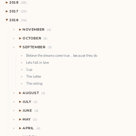
2018
▶
(38)
2017
▶
(29)
2016
(54)
▶
NOVEMBER
▶
(4)
OCTOBER
▶
(3)
SEPTEMBER
(5)
▶
Believe the dreams come true... because they do
Lets fall in love
1up
The Letter
The ceiling
AUGUST
▶
(3)
JULY
▶
(2)
JUNE
▶
(4)
MAY
▶
(3)
APRIL
▶
(4)