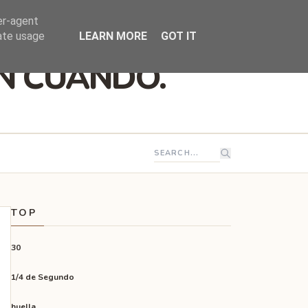
er-agent
rate usage
LEARN MORE
GOT IT
EN CUANDO.
TOP
30
1/4 de Segundo
huella