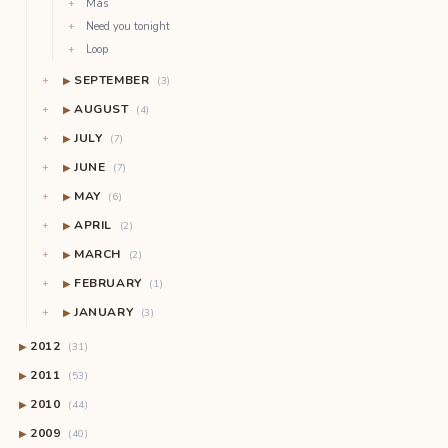
Más
Need you tonight
Loop
SEPTEMBER
▶
(3)
AUGUST
▶
(4)
JULY
▶
(7)
JUNE
▶
(7)
MAY
▶
(6)
APRIL
▶
(2)
MARCH
▶
(2)
FEBRUARY
▶
(1)
JANUARY
▶
(3)
2012
▶
(31)
2011
▶
(53)
2010
▶
(44)
2009
▶
(40)