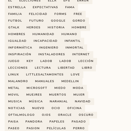
EL
ELECCIONES
ELLA
EPS
ERROR
ESTRELLA
EXPECTATIVAS
FAMA
FAMILIA
FELICIDAD
FORMS
FREE
FUTBOL
FUTURO
GOOGLE
GORDO
GTALK
HEROES
HISTORIA
HOMBRE
HOMBRES
HUMANIDAD
HUMANO
IGUALDAD
INCAPACIDAD
INFANTIL
INFORMÁTICA
INGENIERO
INMORTAL
INSPIRACIÓN
INSTALADORES
INTERNET
JUEGO
KEY
LADOB
LADOB
LECCIÓN
LECCIONES
LECTURA
LIBERTAD
LIBRO
LINUX
LITTLESALTAMONTES
LOVE
MALANDRO
MANUALES
MEDELLIN
METAL
MICROSOFT
MIEDO
MODA
MOVIL
MUEJRES
MUERTOS
MUJER
MUSICA
MÚSICA
NARANJAL
NAVIDAD
NOTICIAS
NUEVO
OCIO
OFICINA
OFTALMOLOGO
OJOS
ORACLE
OSCURO
PAISA
PANDORA
PAPELES
PASADO
PASEO
PASION
PELÍCULAS
PERRO