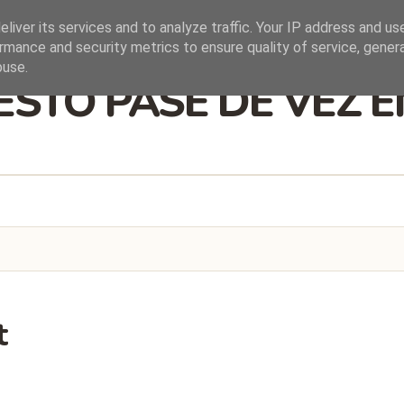
liver its services and to analyze traffic. Your IP address and us
rmance and security metrics to ensure quality of service, gene
buse.
ESTO PASE DE VEZ 
t