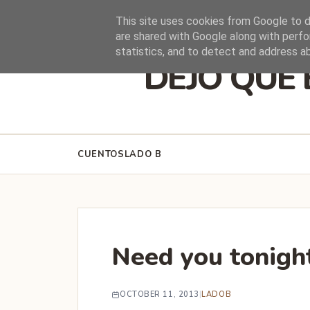
HOME
This site uses cookies from Google to de
are shared with Google along with perfo
statistics, and to detect and address a
DEJO QUE 
CUENTOS
LADO B
Need you tonigh
OCTOBER 11, 2013
|
LADOB