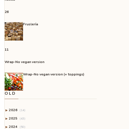
26
Fruslería
11
Wrap-No vegan version
Wrap-No vegan version (+ toppings)
OLD
2026
▶
(14)
2025
▶
(43)
2024
▶
(50)