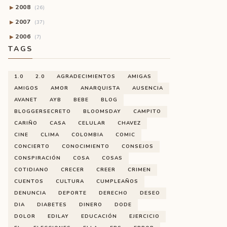
2008
▶
(26)
2007
▶
(37)
2006
▶
(7)
TAGS
1.0
2.0
AGRADECIMIENTOS
AMIGAS
AMIGOS
AMOR
ANARQUISTA
AUSENCIA
AVANET
AYB
BEBE
BLOG
BLOGGERSECRETO
BLOOMSDAY
CAMPITO
CARIÑO
CASA
CELULAR
CHAVEZ
CINE
CLIMA
COLOMBIA
COMIC
CONCIERTO
CONOCIMIENTO
CONSEJOS
CONSPIRACIÓN
COSA
COSAS
COTIDIANO
CRECER
CREER
CRIMEN
CUENTOS
CULTURA
CUMPLEAÑOS
DENUNCIA
DEPORTE
DERECHO
DESEO
DIA
DIABETES
DINERO
DODE
DOLOR
EDILAY
EDUCACIÓN
EJERCICIO