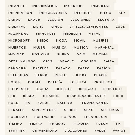
INFANTIL
INFORMÁTICA
INGENIERO
INMORTAL
INSPIRACIÓN
INSTALADORES
INTERNET
JUEGO
KEY
LADOB
LADOB
LECCIÓN
LECCIONES
LECTURA
LIBERTAD
LIBRO
LINUX
LITTLESALTAMONTES
LOVE
MALANDRO
MANUALES
MEDELLIN
METAL
MICROSOFT
MIEDO
MODA
MOVIL
MUEJRES
MUERTOS
MUJER
MUSICA
MÚSICA
NARANJAL
NAVIDAD
NOTICIAS
NUEVO
OCIO
OFICINA
OFTALMOLOGO
OJOS
ORACLE
OSCURO
PAISA
PANDORA
PAPELES
PASADO
PASEO
PASION
PELÍCULAS
PERRO
PESTE
PIEDRA
PLACER
PODER
POEMA
POLICÍA
POLITICA
PROLIFICA
PROPOSITO
QUEJA
REBELDE
RECLAMO
RECUERDO
RED
REGLA
RELACIÓN
RESPONSABILIDADES
ROBO
ROCK
RV
SALUD
SALUDO
SEMANA SANTA
SEÑALES
SENTIMIENTO
SERIES
SEXO
SISTEMAS
SOCIEDAD
SOFTWARE
SUEÑOS
TECNOLOGIA
TIEMPO
TIERRA
TRABAJO
TRAUMA
TULUA
TV
TWITTER
UNIVERSIDAD
VACACIONES
VALLE
VARIOS