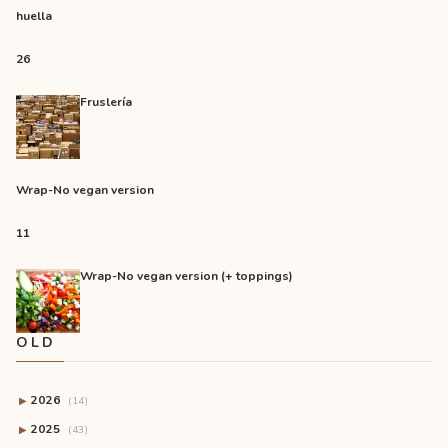
huella
26
Fruslería
Wrap-No vegan version
11
Wrap-No vegan version (+ toppings)
OLD
2026
▶
(14)
2025
▶
(43)