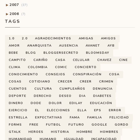
2007
▶
(37)
2006
▶
(7)
TAGS
1.0
2.0
AGRADECIMIENTOS
AMIGAS
AMIGOS
AMOR
ANARQUISTA
AUSENCIA
AVANET
AYB
BEBE
BLOG
BLOGGERSECRETO
BLOOMSDAY
CAMPITO
CARIÑO
CASA
CELULAR
CHAVEZ
CINE
CLIMA
COLOMBIA
COMIC
CONCIERTO
CONOCIMIENTO
CONSEJOS
CONSPIRACIÓN
COSA
COSAS
COTIDIANO
CRECER
CREER
CRIMEN
CUENTOS
CULTURA
CUMPLEAÑOS
DENUNCIA
DEPORTE
DERECHO
DESEO
DIA
DIABETES
DINERO
DODE
DOLOR
EDILAY
EDUCACIÓN
EJERCICIO
EL
ELECCIONES
ELLA
EPS
ERROR
ESTRELLA
EXPECTATIVAS
FAMA
FAMILIA
FELICIDAD
FORMS
FREE
FUTBOL
FUTURO
GOOGLE
GORDO
GTALK
HEROES
HISTORIA
HOMBRE
HOMBRES
HUMANIDAD
HUMANO
IGUALDAD
INCAPACIDAD