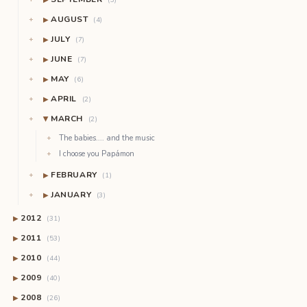
(3)
AUGUST
▶
(4)
JULY
▶
(7)
JUNE
▶
(7)
MAY
▶
(6)
APRIL
▶
(2)
MARCH
(2)
▶
The babies.... and the music
I choose you Papámon
FEBRUARY
▶
(1)
JANUARY
▶
(3)
2012
▶
(31)
2011
▶
(53)
2010
▶
(44)
2009
▶
(40)
2008
▶
(26)