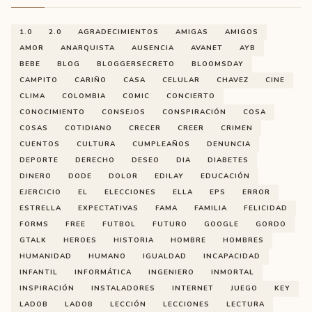
1.0
2.0
AGRADECIMIENTOS
AMIGAS
AMIGOS
AMOR
ANARQUISTA
AUSENCIA
AVANET
AYB
BEBE
BLOG
BLOGGERSECRETO
BLOOMSDAY
CAMPITO
CARIÑO
CASA
CELULAR
CHAVEZ
CINE
CLIMA
COLOMBIA
COMIC
CONCIERTO
CONOCIMIENTO
CONSEJOS
CONSPIRACIÓN
COSA
COSAS
COTIDIANO
CRECER
CREER
CRIMEN
CUENTOS
CULTURA
CUMPLEAÑOS
DENUNCIA
DEPORTE
DERECHO
DESEO
DIA
DIABETES
DINERO
DODE
DOLOR
EDILAY
EDUCACIÓN
EJERCICIO
EL
ELECCIONES
ELLA
EPS
ERROR
ESTRELLA
EXPECTATIVAS
FAMA
FAMILIA
FELICIDAD
FORMS
FREE
FUTBOL
FUTURO
GOOGLE
GORDO
GTALK
HEROES
HISTORIA
HOMBRE
HOMBRES
HUMANIDAD
HUMANO
IGUALDAD
INCAPACIDAD
INFANTIL
INFORMÁTICA
INGENIERO
INMORTAL
INSPIRACIÓN
INSTALADORES
INTERNET
JUEGO
KEY
LADOB
LADOB
LECCIÓN
LECCIONES
LECTURA