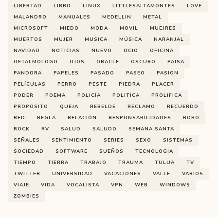
LIBERTAD
LIBRO
LINUX
LITTLESALTAMONTES
LOVE
MALANDRO
MANUALES
MEDELLIN
METAL
MICROSOFT
MIEDO
MODA
MOVIL
MUEJRES
MUERTOS
MUJER
MUSICA
MÚSICA
NARANJAL
NAVIDAD
NOTICIAS
NUEVO
OCIO
OFICINA
OFTALMOLOGO
OJOS
ORACLE
OSCURO
PAISA
PANDORA
PAPELES
PASADO
PASEO
PASION
PELÍCULAS
PERRO
PESTE
PIEDRA
PLACER
PODER
POEMA
POLICÍA
POLITICA
PROLIFICA
PROPOSITO
QUEJA
REBELDE
RECLAMO
RECUERDO
RED
REGLA
RELACIÓN
RESPONSABILIDADES
ROBO
ROCK
RV
SALUD
SALUDO
SEMANA SANTA
SEÑALES
SENTIMIENTO
SERIES
SEXO
SISTEMAS
SOCIEDAD
SOFTWARE
SUEÑOS
TECNOLOGIA
TIEMPO
TIERRA
TRABAJO
TRAUMA
TULUA
TV
TWITTER
UNIVERSIDAD
VACACIONES
VALLE
VARIOS
VIAJE
VIDA
VOCALISTA
VPN
WEB
WINDOW$
ZOMBIES