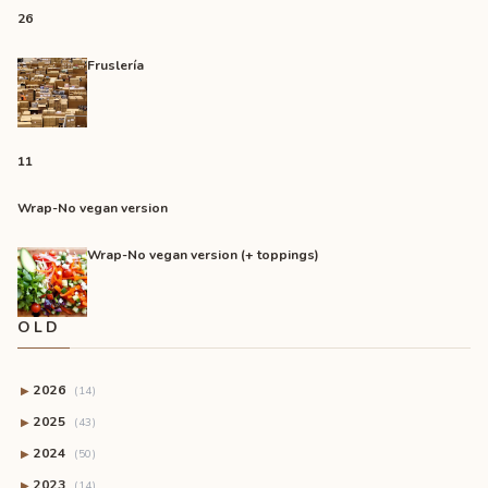
26
Fruslería
11
Wrap-No vegan version
Wrap-No vegan version (+ toppings)
OLD
2026
▶
(14)
2025
▶
(43)
2024
▶
(50)
2023
▶
(14)