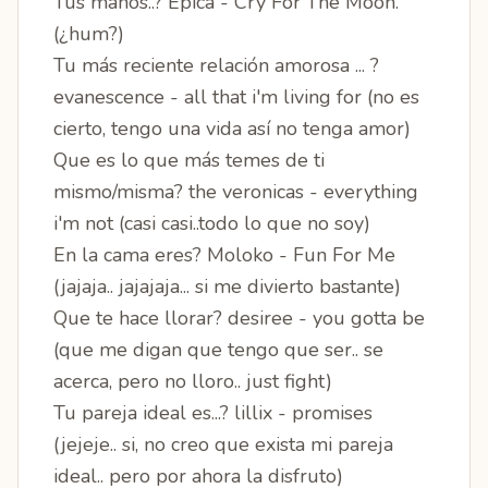
Tus manos..? Epica - Cry For The Moon.
(¿hum?)
Tu más reciente relación amorosa ... ?
evanescence - all that i'm living for (no es
cierto, tengo una vida así no tenga amor)
Que es lo que más temes de ti
mismo/misma? the veronicas - everything
i'm not (casi casi..todo lo que no soy)
En la cama eres? Moloko - Fun For Me
(jajaja.. jajajaja... si me divierto bastante)
Que te hace llorar? desiree - you gotta be
(que me digan que tengo que ser.. se
acerca, pero no lloro.. just fight)
Tu pareja ideal es...? lillix - promises
(jejeje.. si, no creo que exista mi pareja
ideal.. pero por ahora la disfruto)