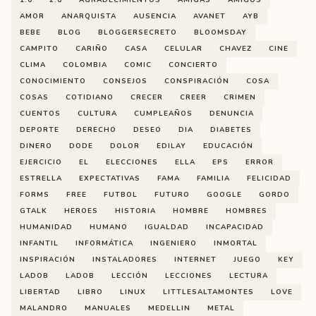
1.0
2.0
AGRADECIMIENTOS
AMIGAS
AMIGOS
AMOR
ANARQUISTA
AUSENCIA
AVANET
AYB
BEBE
BLOG
BLOGGERSECRETO
BLOOMSDAY
CAMPITO
CARIÑO
CASA
CELULAR
CHAVEZ
CINE
CLIMA
COLOMBIA
COMIC
CONCIERTO
CONOCIMIENTO
CONSEJOS
CONSPIRACIÓN
COSA
COSAS
COTIDIANO
CRECER
CREER
CRIMEN
CUENTOS
CULTURA
CUMPLEAÑOS
DENUNCIA
DEPORTE
DERECHO
DESEO
DIA
DIABETES
DINERO
DODE
DOLOR
EDILAY
EDUCACIÓN
EJERCICIO
EL
ELECCIONES
ELLA
EPS
ERROR
ESTRELLA
EXPECTATIVAS
FAMA
FAMILIA
FELICIDAD
FORMS
FREE
FUTBOL
FUTURO
GOOGLE
GORDO
GTALK
HEROES
HISTORIA
HOMBRE
HOMBRES
HUMANIDAD
HUMANO
IGUALDAD
INCAPACIDAD
INFANTIL
INFORMÁTICA
INGENIERO
INMORTAL
INSPIRACIÓN
INSTALADORES
INTERNET
JUEGO
KEY
LADOB
LADOB
LECCIÓN
LECCIONES
LECTURA
LIBERTAD
LIBRO
LINUX
LITTLESALTAMONTES
LOVE
MALANDRO
MANUALES
MEDELLIN
METAL