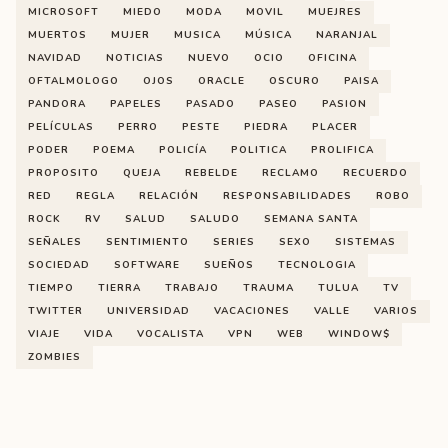
MICROSOFT
MIEDO
MODA
MOVIL
MUEJRES
MUERTOS
MUJER
MUSICA
MÚSICA
NARANJAL
NAVIDAD
NOTICIAS
NUEVO
OCIO
OFICINA
OFTALMOLOGO
OJOS
ORACLE
OSCURO
PAISA
PANDORA
PAPELES
PASADO
PASEO
PASION
PELÍCULAS
PERRO
PESTE
PIEDRA
PLACER
PODER
POEMA
POLICÍA
POLITICA
PROLIFICA
PROPOSITO
QUEJA
REBELDE
RECLAMO
RECUERDO
RED
REGLA
RELACIÓN
RESPONSABILIDADES
ROBO
ROCK
RV
SALUD
SALUDO
SEMANA SANTA
SEÑALES
SENTIMIENTO
SERIES
SEXO
SISTEMAS
SOCIEDAD
SOFTWARE
SUEÑOS
TECNOLOGIA
TIEMPO
TIERRA
TRABAJO
TRAUMA
TULUA
TV
TWITTER
UNIVERSIDAD
VACACIONES
VALLE
VARIOS
VIAJE
VIDA
VOCALISTA
VPN
WEB
WINDOW$
ZOMBIES