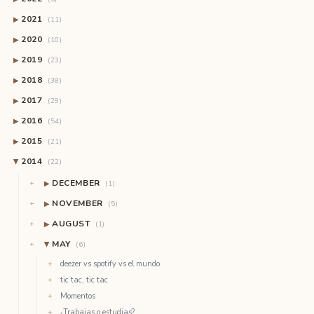
2021
▶
(11)
2020
▶
(10)
2019
▶
(23)
2018
▶
(38)
2017
▶
(29)
2016
▶
(54)
2015
▶
(21)
2014
(22)
▶
DECEMBER
▶
(1)
NOVEMBER
▶
(5)
AUGUST
▶
(1)
MAY
(6)
▶
deezer vs spotify vs el mundo
tic tac, tic tac
Momentos
¿Trabajas o estudias?