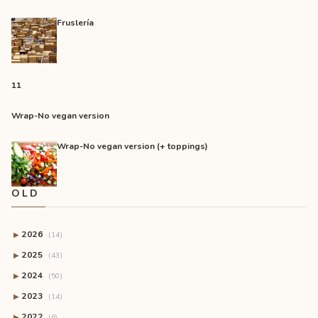
Fruslería
11
Wrap-No vegan version
Wrap-No vegan version (+ toppings)
OLD
2026
▶
(14)
2025
▶
(43)
2024
▶
(50)
2023
▶
(14)
2022
▶
(6)