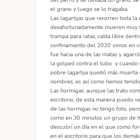
del perro y se llevaba un grano, s
el grano y luego se lo tragaba.
Las lagartijas
que recorren toda la 
desafortunadamente mueren muy fáci
trampa para ratas, caída libre dent
confinamiento del 2020 vimos en vi
fue hacia una de las matas y agarró
la golpeó contra el tubo y cuando e
pobre lagartija quedó más muerta q
nombres, es así como hemos tenido
Las hormigas: aunque las trato co
escritorio, de esta manera puedo ve
de las hormigas no tengo foto, per
como en 30 minutos un grupo de 
descubrí un día en el que como fo
en el escritorio para que los demás