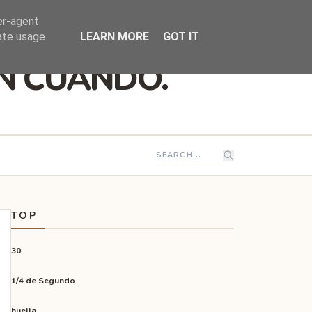
er-agent
rate usage
LEARN MORE
GOT IT
EN CUANDO.
TOP
30
1/4 de Segundo
huella