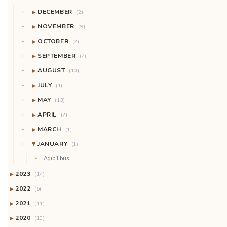
DECEMBER
▶
(2)
NOVEMBER
▶
(9)
OCTOBER
▶
(2)
SEPTEMBER
▶
(4)
AUGUST
▶
(10)
JULY
▶
(1)
MAY
▶
(13)
APRIL
▶
(7)
MARCH
▶
(1)
JANUARY
(1)
▶
Agibílibus
2023
▶
(14)
2022
▶
(6)
2021
▶
(11)
2020
▶
(10)