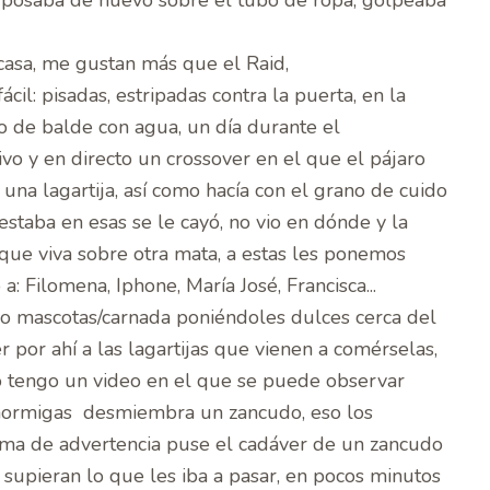
e posaba de nuevo sobre el tubo de ropa, golpeaba
casa, me gustan más que el Raid,
l: pisadas, estripadas contra la puerta, en la
ro de balde con agua, un día durante el
vo y en directo un crossover en el que el pájaro
 una lagartija, así como hacía con el grano de cuido
staba en esas se le cayó, no vio en dónde y la
ue viva sobre otra mata, a estas les ponemos
 a:
Filomena
,
Iphone
,
María José
, Francisca...
mo mascotas/carnada poniéndoles dulces cerca del
r por ahí a las lagartijas que vienen a comérselas,
o tengo un video en el que se puede observar
hormigas desmiembra un zancudo, eso los
rma de advertencia puse el cadáver de un zancudo
 supieran lo que les iba a pasar, en pocos minutos