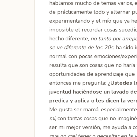
hablamos mucho de temas varios, e
de prácticamente todo y alternar p
experimentando y el mío que ya he 
imposible el recordar cosas suced
hecho diferente,
no tanto por arrep
se ve diferente de los 20s
, ha sido
normal con pocas emociones/experien
resulta que son cosas que no haría
oportunidades de aprendizaje que 
entonces me pregunta:
¿Ustedes le
juventud haciéndose un lavado d
predica y aplica o les dicen la ve
Me gusta ser mamá, especialment
mí
, con tantas cosas que no imaginé
ser mi mejor versión, me ayuda a 
que no creí tener o necesitar en la 