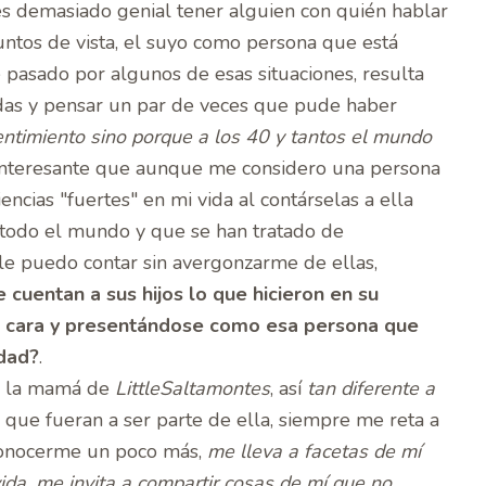
s demasiado genial tener alguien con quién hablar
untos de vista, el suyo como persona que está
pasado por algunos de esas situaciones, resulta
idas y pensar un par de veces que pude haber
entimiento sino porque a los 40 y tantos el mundo
 interesante que aunque me considero una persona
cias "fuertes" en mi vida al contárselas a ella
 todo el mundo y que se han tratado de
le puedo contar sin avergonzarme de ellas,
 cuentan a sus hijos lo que hicieron en su
e cara y presentándose como esa persona que
rdad?
.
e la mamá de
LittleSaltamontes
, así
tan diferente a
 que fueran a ser parte de ella, siempre me reta a
conocerme un poco más,
me lleva a facetas de mí
vida, me invita a compartir cosas de mí que no