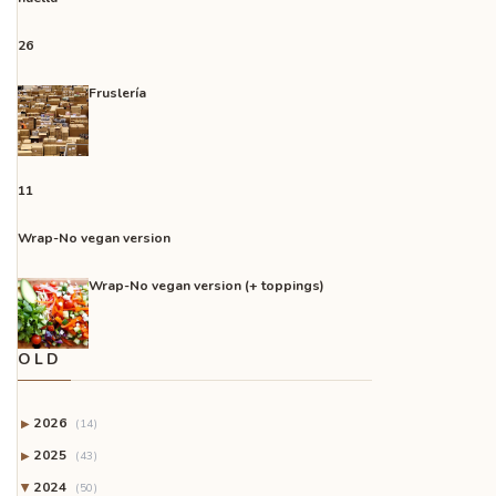
26
Fruslería
11
Wrap-No vegan version
Wrap-No vegan version (+ toppings)
OLD
2026
▶
(14)
2025
▶
(43)
2024
(50)
▶