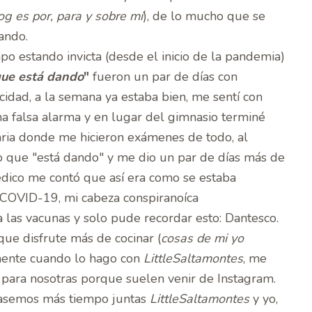
og es por, para y sobre mí
), de lo mucho que se
ando.
 estando invicta (desde el inicio de la pandemia)
que está dando
"
fueron un par de días con
cidad, a la semana ya estaba bien, me sentí con
na falsa alarma y en lugar del gimnasio terminé
aria donde me hicieron exámenes de todo, al
o que "está dando" y me dio un par de días más de
édico me contó que así era como se estaba
 COVID-19, mi cabeza conspiranoíca
a las vacunas y solo pude recordar esto:
Dantesco.
que disfrute más de cocinar (
cosas de mi yo
mente cuando lo hago con
LittleSaltamontes
, me
 para nosotras porque suelen venir de Instagram.
pasemos más tiempo juntas
LittleSaltamontes
y yo,