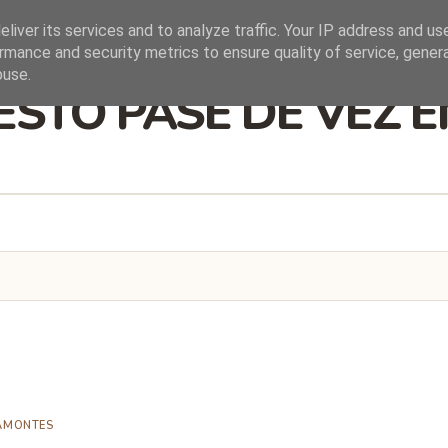
liver its services and to analyze traffic. Your IP address and us
rmance and security metrics to ensure quality of service, gene
buse.
ESTO PASE DE VEZ 
TAMONTES