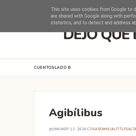
HOME
This site uses cookies from Google to de
are shared with Google along with perfo
statistics, and to detect and address a
DEJO QUE 
CUENTOS
LADO B
Agibílibus
JANUARY 12, 2024
|
COSAS
FAMILIA
LITTLESAL