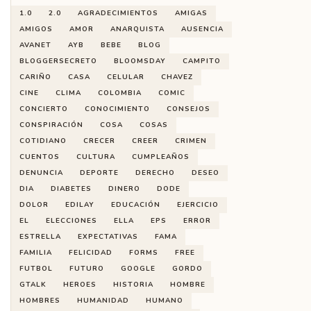
1.0
2.0
AGRADECIMIENTOS
AMIGAS
AMIGOS
AMOR
ANARQUISTA
AUSENCIA
AVANET
AYB
BEBE
BLOG
BLOGGERSECRETO
BLOOMSDAY
CAMPITO
CARIÑO
CASA
CELULAR
CHAVEZ
CINE
CLIMA
COLOMBIA
COMIC
CONCIERTO
CONOCIMIENTO
CONSEJOS
CONSPIRACIÓN
COSA
COSAS
COTIDIANO
CRECER
CREER
CRIMEN
CUENTOS
CULTURA
CUMPLEAÑOS
DENUNCIA
DEPORTE
DERECHO
DESEO
DIA
DIABETES
DINERO
DODE
DOLOR
EDILAY
EDUCACIÓN
EJERCICIO
EL
ELECCIONES
ELLA
EPS
ERROR
ESTRELLA
EXPECTATIVAS
FAMA
FAMILIA
FELICIDAD
FORMS
FREE
FUTBOL
FUTURO
GOOGLE
GORDO
GTALK
HEROES
HISTORIA
HOMBRE
HOMBRES
HUMANIDAD
HUMANO