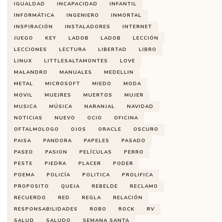
IGUALDAD
INCAPACIDAD
INFANTIL
INFORMÁTICA
INGENIERO
INMORTAL
INSPIRACIÓN
INSTALADORES
INTERNET
JUEGO
KEY
LADOB
LADOB
LECCIÓN
LECCIONES
LECTURA
LIBERTAD
LIBRO
LINUX
LITTLESALTAMONTES
LOVE
MALANDRO
MANUALES
MEDELLIN
METAL
MICROSOFT
MIEDO
MODA
MOVIL
MUEJRES
MUERTOS
MUJER
MUSICA
MÚSICA
NARANJAL
NAVIDAD
NOTICIAS
NUEVO
OCIO
OFICINA
OFTALMOLOGO
OJOS
ORACLE
OSCURO
PAISA
PANDORA
PAPELES
PASADO
PASEO
PASION
PELÍCULAS
PERRO
PESTE
PIEDRA
PLACER
PODER
POEMA
POLICÍA
POLITICA
PROLIFICA
PROPOSITO
QUEJA
REBELDE
RECLAMO
RECUERDO
RED
REGLA
RELACIÓN
RESPONSABILIDADES
ROBO
ROCK
RV
SALUD
SALUDO
SEMANA SANTA