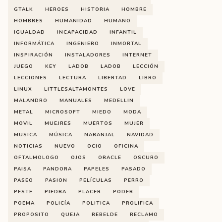
GTALK
HEROES
HISTORIA
HOMBRE
HOMBRES
HUMANIDAD
HUMANO
IGUALDAD
INCAPACIDAD
INFANTIL
INFORMÁTICA
INGENIERO
INMORTAL
INSPIRACIÓN
INSTALADORES
INTERNET
JUEGO
KEY
LADOB
LADOB
LECCIÓN
LECCIONES
LECTURA
LIBERTAD
LIBRO
LINUX
LITTLESALTAMONTES
LOVE
MALANDRO
MANUALES
MEDELLIN
METAL
MICROSOFT
MIEDO
MODA
MOVIL
MUEJRES
MUERTOS
MUJER
MUSICA
MÚSICA
NARANJAL
NAVIDAD
NOTICIAS
NUEVO
OCIO
OFICINA
OFTALMOLOGO
OJOS
ORACLE
OSCURO
PAISA
PANDORA
PAPELES
PASADO
PASEO
PASION
PELÍCULAS
PERRO
PESTE
PIEDRA
PLACER
PODER
POEMA
POLICÍA
POLITICA
PROLIFICA
PROPOSITO
QUEJA
REBELDE
RECLAMO