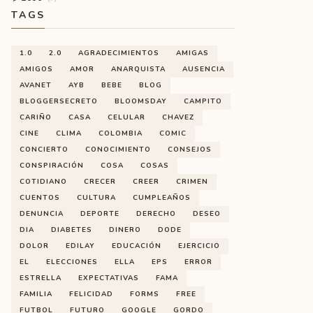
TAGS
1.0
2.0
AGRADECIMIENTOS
AMIGAS
AMIGOS
AMOR
ANARQUISTA
AUSENCIA
AVANET
AYB
BEBE
BLOG
BLOGGERSECRETO
BLOOMSDAY
CAMPITO
CARIÑO
CASA
CELULAR
CHAVEZ
CINE
CLIMA
COLOMBIA
COMIC
CONCIERTO
CONOCIMIENTO
CONSEJOS
CONSPIRACIÓN
COSA
COSAS
COTIDIANO
CRECER
CREER
CRIMEN
CUENTOS
CULTURA
CUMPLEAÑOS
DENUNCIA
DEPORTE
DERECHO
DESEO
DIA
DIABETES
DINERO
DODE
DOLOR
EDILAY
EDUCACIÓN
EJERCICIO
EL
ELECCIONES
ELLA
EPS
ERROR
ESTRELLA
EXPECTATIVAS
FAMA
FAMILIA
FELICIDAD
FORMS
FREE
FUTBOL
FUTURO
GOOGLE
GORDO