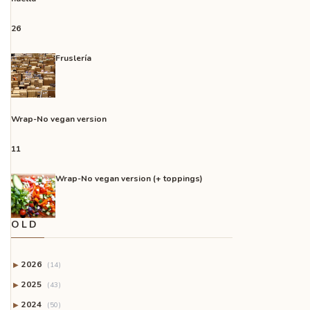
26
Fruslería
Wrap-No vegan version
11
Wrap-No vegan version (+ toppings)
OLD
2026
▶
(14)
2025
▶
(43)
2024
▶
(50)