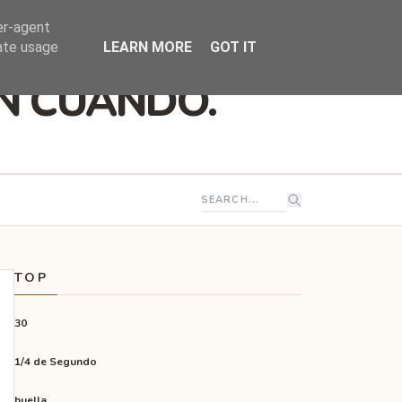
er-agent
rate usage
LEARN MORE
GOT IT
EN CUANDO.
TOP
30
1/4 de Segundo
huella