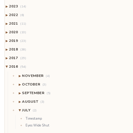
2023
▶
(14)
2022
▶
(6)
2021
▶
(11)
2020
▶
(10)
2019
▶
(23)
2018
▶
(38)
2017
▶
(29)
2016
(54)
▶
NOVEMBER
▶
(4)
OCTOBER
▶
(3)
SEPTEMBER
▶
(5)
AUGUST
▶
(3)
JULY
(2)
▶
Timestamp
Eyes Wide Shut