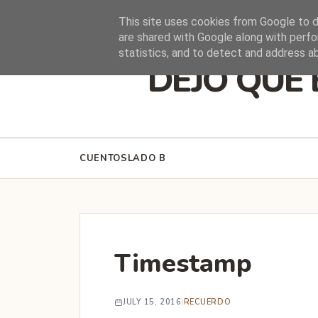
HOME
This site uses cookies from Google to de
are shared with Google along with perfo
statistics, and to detect and address a
DEJO QUE 
CUENTOS
LADO B
Timestamp
JULY 15, 2016
|
RECUERDO