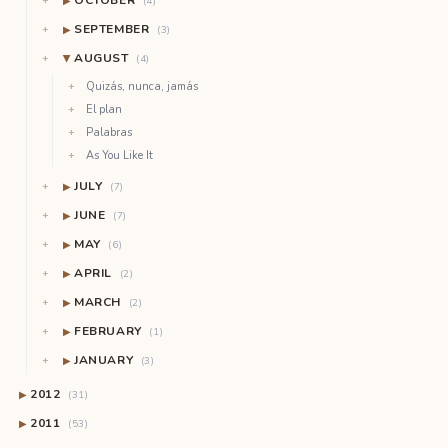
OCTOBER
▶
(4)
SEPTEMBER
▶
(3)
AUGUST
(4)
▶
Quizás, nunca, jamás
El plan
Palabras
As You Like It
JULY
▶
(7)
JUNE
▶
(7)
MAY
▶
(6)
APRIL
▶
(2)
MARCH
▶
(2)
FEBRUARY
▶
(1)
JANUARY
▶
(3)
2012
▶
(31)
2011
▶
(53)