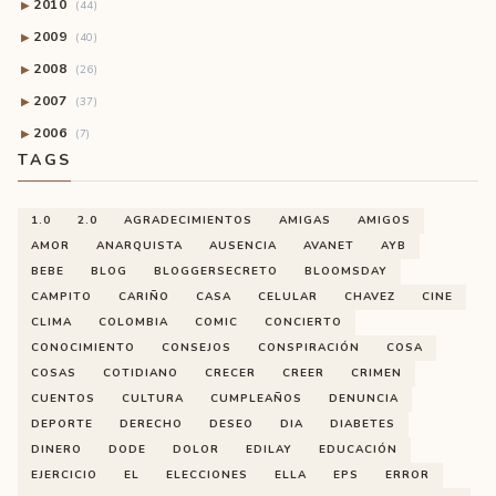
2010
▶
(44)
2009
▶
(40)
2008
▶
(26)
2007
▶
(37)
2006
▶
(7)
TAGS
1.0
2.0
AGRADECIMIENTOS
AMIGAS
AMIGOS
AMOR
ANARQUISTA
AUSENCIA
AVANET
AYB
BEBE
BLOG
BLOGGERSECRETO
BLOOMSDAY
CAMPITO
CARIÑO
CASA
CELULAR
CHAVEZ
CINE
CLIMA
COLOMBIA
COMIC
CONCIERTO
CONOCIMIENTO
CONSEJOS
CONSPIRACIÓN
COSA
COSAS
COTIDIANO
CRECER
CREER
CRIMEN
CUENTOS
CULTURA
CUMPLEAÑOS
DENUNCIA
DEPORTE
DERECHO
DESEO
DIA
DIABETES
DINERO
DODE
DOLOR
EDILAY
EDUCACIÓN
EJERCICIO
EL
ELECCIONES
ELLA
EPS
ERROR