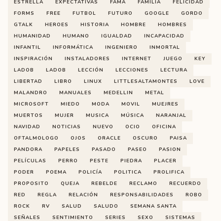
ESTRELLA
EXPECTATIVAS
FAMA
FAMILIA
FELICIDAD
FORMS
FREE
FUTBOL
FUTURO
GOOGLE
GORDO
GTALK
HEROES
HISTORIA
HOMBRE
HOMBRES
HUMANIDAD
HUMANO
IGUALDAD
INCAPACIDAD
INFANTIL
INFORMÁTICA
INGENIERO
INMORTAL
INSPIRACIÓN
INSTALADORES
INTERNET
JUEGO
KEY
LADOB
LADOB
LECCIÓN
LECCIONES
LECTURA
LIBERTAD
LIBRO
LINUX
LITTLESALTAMONTES
LOVE
MALANDRO
MANUALES
MEDELLIN
METAL
MICROSOFT
MIEDO
MODA
MOVIL
MUEJRES
MUERTOS
MUJER
MUSICA
MÚSICA
NARANJAL
NAVIDAD
NOTICIAS
NUEVO
OCIO
OFICINA
OFTALMOLOGO
OJOS
ORACLE
OSCURO
PAISA
PANDORA
PAPELES
PASADO
PASEO
PASION
PELÍCULAS
PERRO
PESTE
PIEDRA
PLACER
PODER
POEMA
POLICÍA
POLITICA
PROLIFICA
PROPOSITO
QUEJA
REBELDE
RECLAMO
RECUERDO
RED
REGLA
RELACIÓN
RESPONSABILIDADES
ROBO
ROCK
RV
SALUD
SALUDO
SEMANA SANTA
SEÑALES
SENTIMIENTO
SERIES
SEXO
SISTEMAS