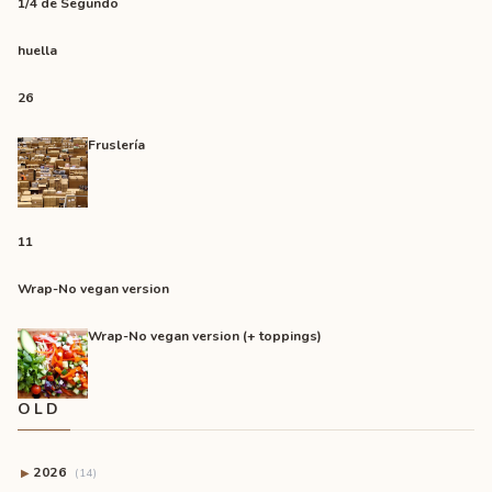
1/4 de Segundo
huella
26
Fruslería
11
Wrap-No vegan version
Wrap-No vegan version (+ toppings)
OLD
2026
▶
(14)